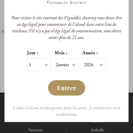
Pour visiter le site internet des Vignobles Austruy vous devez être
Les Commandeurs
en âge légal pour consommer de l'alcool dans votre lieu de
résidence. S'il n'y a pas d'âge légal de consommation, vous devez
Peyrassol Les Commandeurs Rosé
avoir plus de 21 ans.
2025
A.O.P. Côtes de Provence
Jour :
Mois :
Année :
14,80 €
/Bouteille
Entrer
L'abus d'alcool est dangereux pour la santé. À consommer avec
modération.
Paiement
Emballé