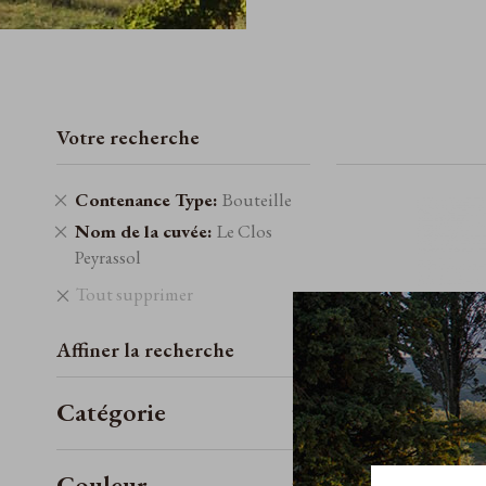
Votre recherche
Retirer
Contenance Type
Bouteille
cet
Retirer
Nom de la cuvée
Le Clos
élément
cet
Peyrassol
élément
Tout supprimer
Affiner la recherche
Catégorie
Couleur