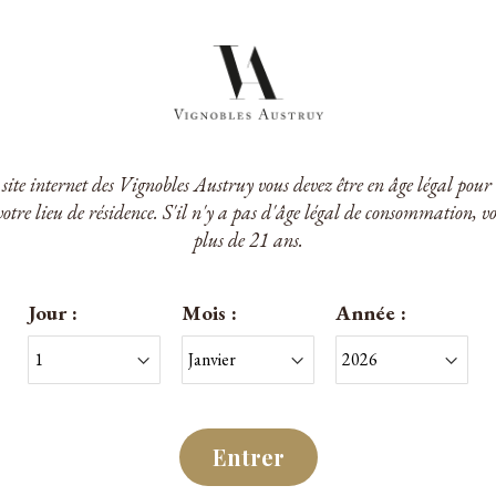
e site internet des Vignobles Austruy vous devez être en âge légal po
votre lieu de résidence. S'il n'y a pas d'âge légal de consommation, v
s Peyrassol
Le Clos Peyrassol
plus de 21 ans.
rassol Rouge 2022
Le Clos Peyrassol Rosé 2
tes de Provence
A.O.P. Côtes de Provenc
Jour :
Mois :
Année :
 €
38,00 €
/Magnum
/Bouteille
Entrer