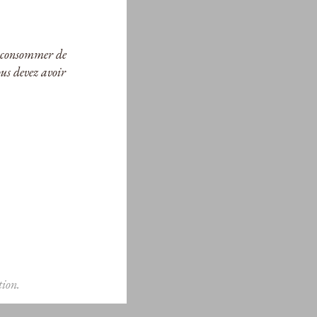
ur consommer de
ous devez avoir
ion.