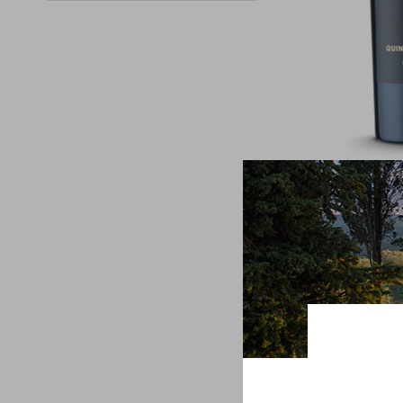
Grand
Grande 
D.O
35,00