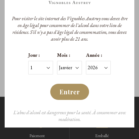
Pour visiter le site internet des Vignobles Austruy vous devez être
Le Clos Peyrassol
en âge légal pour consommer de l'alcool dans votre lieu de
résidence. S'il n'y a pas d'âge légal de consommation, vous devez
Le Clos Peyrassol Rouge 2022
avoir plus de 21 ans.
A.O.P. Côtes de Provence
Jour :
Mois :
Année :
133,00 €
/Magnum
Entrer
L'abus d'alcool est dangereux pour la santé. À consommer avec
modération.
Paiement
Emballé