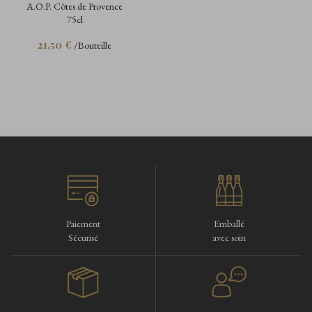
A.O.P. Côtes de Provence
75cl
21,50 €
/Bouteille
Paiement
Emballé
Sécurisé
avec soin