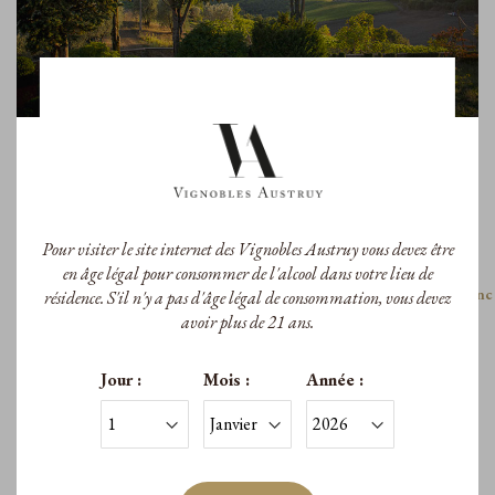
Pour visiter le site internet des Vignobles Austruy vous devez être
#Lou by Peyrassol
Les Commandeurs
en âge légal pour consommer de l'alcool dans votre lieu de
#Lou by Peyrassol Blanc 2025
Peyrassol Les Commandeurs Blanc
résidence. S'il n'y a pas d'âge légal de consommation, vous devez
A.O.P. Côtes de Provence
2025
avoir plus de 21 ans.
A.O.P. Côtes de Provence
75cl
11,90 €
/Bouteille
Jour :
Mois :
Année :
17,30 €
/Bouteille