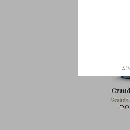
L'a
Grand
Grande 
D.O