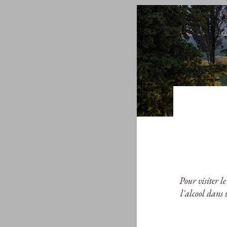
Quint
Taw
D.
65,00
Pour visiter l
l'alcool dans 