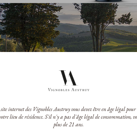
a da Côrte
Quinta da Côrte
ny 20 ans
Vintage 2021
O. Porto
D.O. Porto
75cl
75cl
 €
81,00 €
/Bouteille
/Bouteille
e site internet des Vignobles Austruy vous devez être en âge légal po
votre lieu de résidence. S'il n'y a pas d'âge légal de consommation, v
plus de 21 ans.