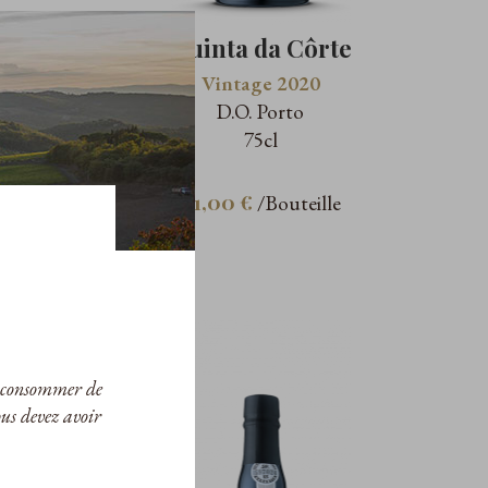
Quinta da Côrte
Vintage 2020
D.O. Porto
75cl
81,00 €
/Bouteille
ur consommer de
ous devez avoir