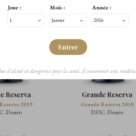
Jour :
Mois :
Année :
Entrer
bus d'alcool est dangereux pour la santé. À consommer avec modérat
e Reserva
Grande Reserva
Reserva 2019
Grande Reserva 2018
.C. Douro
D.O.C. Douro