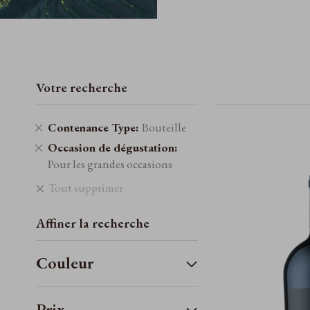
Votre recherche
Retirer
Contenance Type
Bouteille
cet
Retirer
Occasion de dégustation
élément
cet
Pour les grandes occasions
élément
Tout supprimer
Affiner la recherche
Couleur
Prix