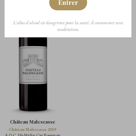
Entrer
L'abus d'alcool est dangereux pour la santé. À consommer avec
modération.
Château Malescasse
Château Malescasse 2019
A.O.C. Ht-Médoc Cru Bourgeois