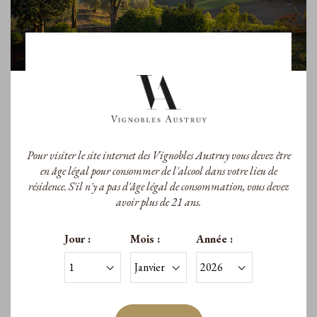
Pour visiter le site internet des Vignobles Austruy vous devez être
Château Malescasse
Chateau Malescasse
en âge légal pour consommer de l'alcool dans votre lieu de
résidence. S'il n'y a pas d'âge légal de consommation, vous devez
Château Malescasse 2021
Château Malescasse 2020
avoir plus de 21 ans.
A.O.C. Ht-Médoc Cru Bourgeois
A.O.C. Ht-Médoc Cru Bourgeois
Exceptionnel
Exceptionnel
Jour :
Mois :
Année :
24,00 €
73,00 €
/Bouteille
/Magnum