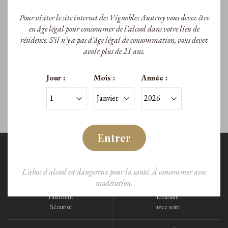
Chianti Classico
Pour visiter le site internet des Vignobles Austruy vous devez être
en âge légal pour consommer de l'alcool dans votre lieu de
Grappa di Chianti Classico
Chianti Classico
résidence. S'il n'y a pas d'âge légal de consommation, vous devez
50cl
avoir plus de 21 ans.
49,00 €
/Bouteille
Jour :
Mois :
Année :
Entrer
L'abus d'alcool est dangereux pour la santé. À consommer avec
modération.
Paiement
Emballé
Sécurisé
avec soin