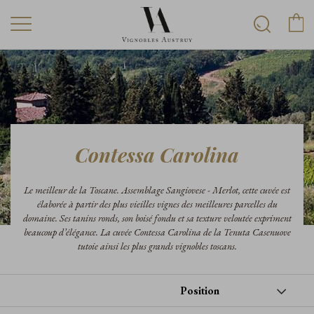
Contessa Carolina
Le meilleur de la Toscane. Assemblage Sangiovese - Merlot, cette cuvée est
élaborée à partir des plus vieilles vignes des meilleures parcelles du
domaine. Ses tanins ronds, son boisé fondu et sa texture veloutée expriment
beaucoup d’élégance. La cuvée Contessa Carolina de la Tenuta Casenuove
tutoie ainsi les plus grands vignobles toscans.