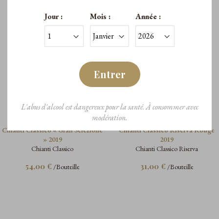
Jour :
Mois :
Année :
Entrer
L'abus d'alcool est dangereux pour la santé. À consommer avec
modération.
Chianti Classico
Chianti Classico Riserva
Chianti Classico « Gran Selezione
Chianti Classico Riserva Rouge
» 2019
2019
Chianti Classico
Chianti Classico Riserva
54,00 €
31,00 €
/Bouteille
/Bouteille