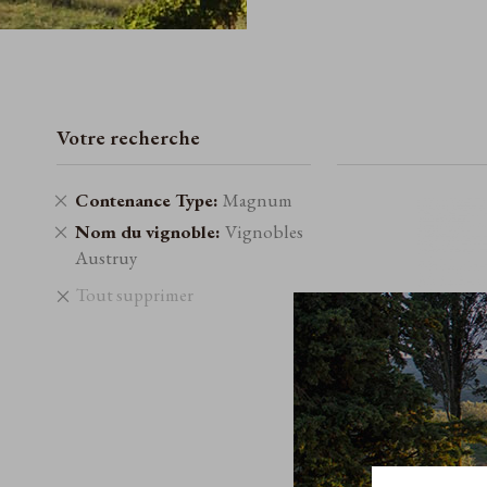
Votre recherche
Retirer
Contenance Type
Magnum
cet
Retirer
Nom du vignoble
Vignobles
élément
cet
Austruy
élément
Tout supprimer