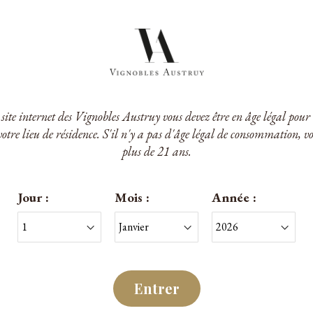
e site internet des Vignobles Austruy vous devez être en âge légal po
votre lieu de résidence. S'il n'y a pas d'âge légal de consommation, v
u Peyrassol
plus de 21 ans.
rassol Rouge 2021
tes de Provence
Jour :
Mois :
Année :
 €
/Magnum
Entrer