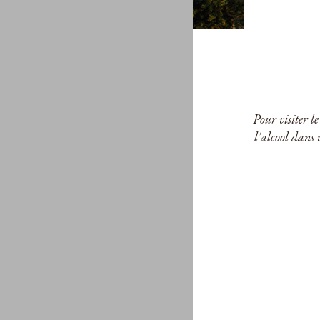
Pour visiter l
l'alcool dans 
Châtea
Château Pey
A.O.P. Cô
60,00