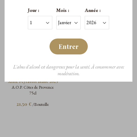
Jour :
Mois :
Année :
Entrer
L'abus d'alcool est dangereux pour la santé. À consommer avec
modération.
XIIIE
XIIIE Peyrassol Blanc 2025
A.O.P. Côtes de Provence
75cl
21,50 €
/Bouteille