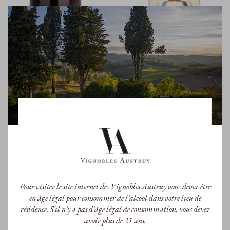
XIIIE
XIIIE
XIIIE Peyrassol Rouge 2024
XIIIE Peyrassol Rosé 2025
A.O.P. Côtes de Provence
A.O.P. Côtes de Provence
23,50 €
18,80 €
/Bouteille
/Bouteille
Pour visiter le site internet des Vignobles Austruy vous devez être
en âge légal pour consommer de l'alcool dans votre lieu de
résidence. S'il n'y a pas d'âge légal de consommation, vous devez
avoir plus de 21 ans.