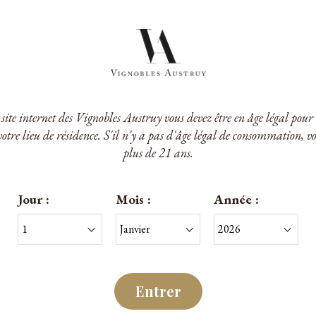
e site internet des Vignobles Austruy vous devez être en âge légal po
votre lieu de résidence. S'il n'y a pas d'âge légal de consommation, v
u Peyrassol
Château Peyrasso
plus de 21 ans.
rassol Rosé 2025
Château Peyrassol Blanc 
tes de Provence
A.O.P. Côtes de Provenc
Jour :
Mois :
Année :
 €
23,50 €
/Bouteille
/Bouteille
Entrer