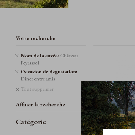
Votre recherche
Retirer
Nom de la cuvée
Château
cet
Peyrassol
élément
Retirer
Occasion de dégustation
cet
Dîner entre amis
élément
Tout supprimer
Affiner la recherche
Catégorie