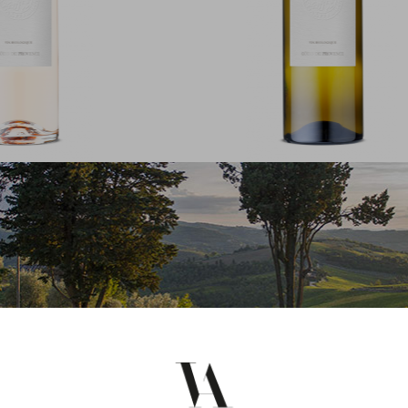
u Peyrassol
Château Peyrasso
rassol Rosé 2025
Château Peyrassol Blanc 
tes de Provence
A.O.P. Côtes de Provenc
 €
23,50 €
/Bouteille
/Bouteille