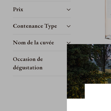
Prix
Contenance Type
Nom de la cuvée
Châtea
Château Pey
Occasion de
A.O.P. Cô
dégustation
19,50