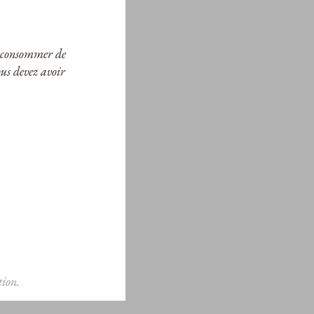
ur consommer de
ous devez avoir
ion.