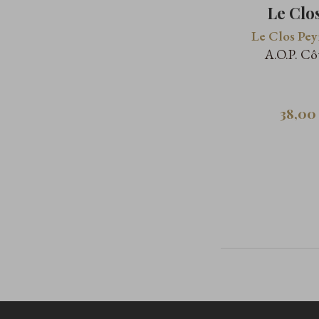
Le Clo
Le Clos Pey
A.O.P. Cô
38,00