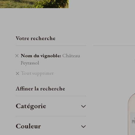
Votre recherche
Retirer
Nom du vignoble
Château
cet
Peyrassol
élément
Tout supprimer
Affiner la recherche
Catégorie
Couleur