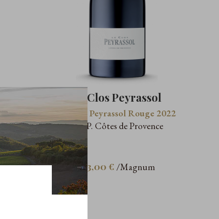
l
Le Clos Peyrassol
2024
Le Clos Peyrassol Rouge 2022
e
A.O.P. Côtes de Provence
133,00 €
/Magnum