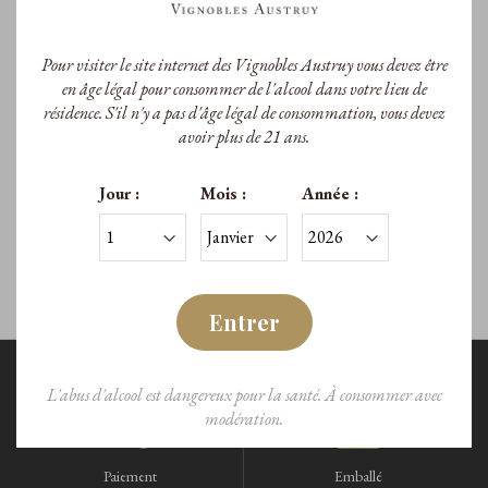
Pour visiter le site internet des Vignobles Austruy vous devez être
Le Clos Peyrassol
en âge légal pour consommer de l'alcool dans votre lieu de
résidence. S'il n'y a pas d'âge légal de consommation, vous devez
Le Clos Peyrassol Blanc 2024
avoir plus de 21 ans.
A.O.P. Côtes de Provence
Jour :
Mois :
Année :
41,00 €
/Bouteille
Entrer
L'abus d'alcool est dangereux pour la santé. À consommer avec
modération.
Paiement
Emballé