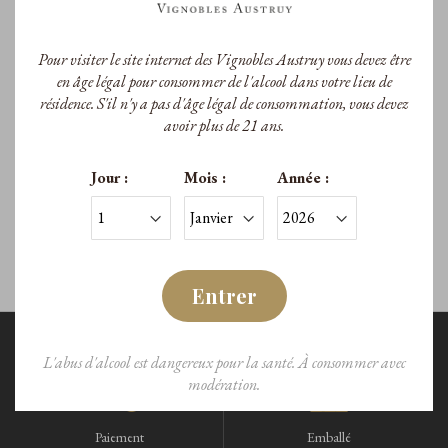
Pour visiter le site internet des Vignobles Austruy vous devez être
#Lou by Peyrassol
en âge légal pour consommer de l'alcool dans votre lieu de
résidence. S'il n'y a pas d'âge légal de consommation, vous devez
#Lou by Peyrassol Blanc 2025
avoir plus de 21 ans.
A.O.P. Côtes de Provence
Jour :
Mois :
Année :
11,90 €
/Bouteille
Entrer
L'abus d'alcool est dangereux pour la santé. À consommer avec
modération.
Paiement
Emballé