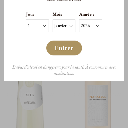
Jour :
Mois :
Année :
11,90 €
23,50 €
/Bouteille
/Bouteille
Entrer
L'abus d'alcool est dangereux pour la santé. À consommer avec
modération.