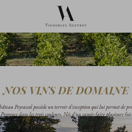
NOS VINS DE DOMAINE
âteau Peyrassol possède un terroir d'exception qui lui permet de pr
rovence dans les trois couleurs. Nés d'un savoir-faire plusieurs fois 
lus parfaite expression de la qualité du terroir et représentent l’ess
is, raffinés et délicats, ils accompagneront parfaitement vos moments