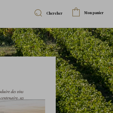
Mon panier
Chercher
oduire des vins
centenaire, ses
ence même de la
 de partage et