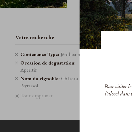
de
Votre recherche
Retirer
Contenance Type
Jéroboam
cet
Retirer
Occasion de dégustation
élément
cet
Apéritif
élément
Retirer
Nom du vignoble
Château
cet
Peyrassol
Pour visiter l
élément
l'alcool dans 
Tout supprimer