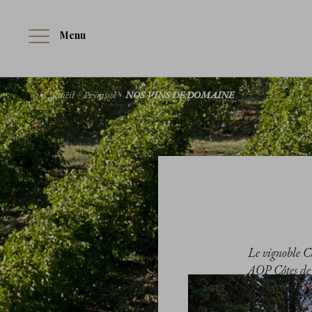
Menu
Accueil
Peyrassol
NOS VINS DE DOMAINE
Le vignoble Ch
AOP Côtes de P
vins sont la p
Provence. Fra