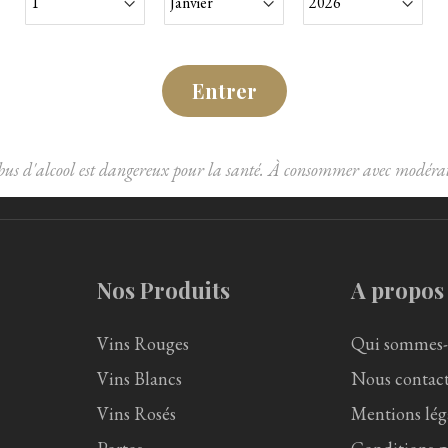
Entrer
Emballé
Livraison partout
avec soin
en Europe
bus d'alcool est dangereux pour la santé. À consommer avec modérat
Nos Produits
A propos
Vins Rouges
Qui sommes-
Vins Blancs
Nous contact
Vins Rosés
Mentions lég