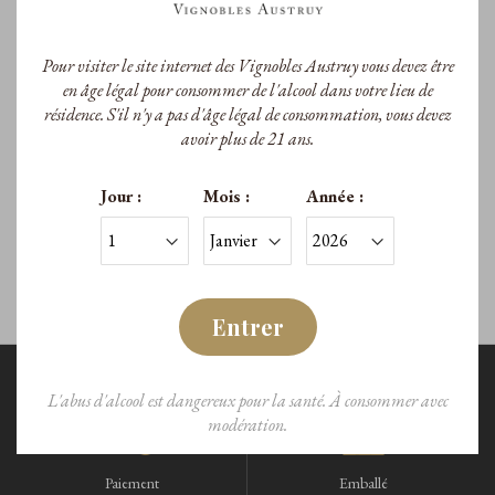
Pour visiter le site internet des Vignobles Austruy vous devez être
Le Clos Peyrassol
en âge légal pour consommer de l'alcool dans votre lieu de
résidence. S'il n'y a pas d'âge légal de consommation, vous devez
Le Clos Peyrassol Rouge 2022
avoir plus de 21 ans.
A.O.P. Côtes de Provence
Jour :
Mois :
Année :
133,00 €
/Magnum
Entrer
L'abus d'alcool est dangereux pour la santé. À consommer avec
modération.
Paiement
Emballé