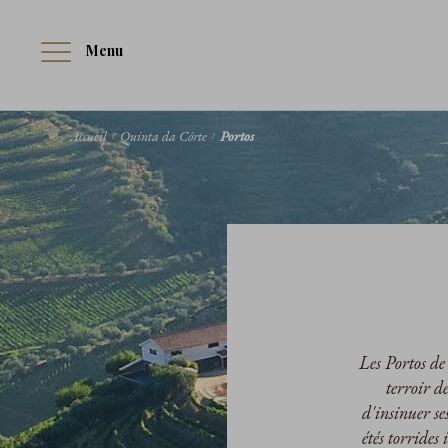
Menu
Accueil
Quinta da Côrte
Portos
Les Portos de
terroir d
d'insinuer se
étés torrides