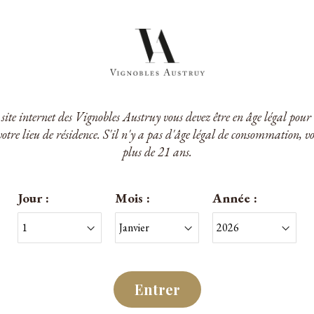
e site internet des Vignobles Austruy vous devez être en âge légal po
votre lieu de résidence. S'il n'y a pas d'âge légal de consommation, v
a da Côrte
Quinta da Côrte
plus de 21 ans.
 ans avec étui
Tawny 20 ans avec étui
O. Porto
D.O. Porto
Jour :
Mois :
Année :
75cl
75cl
0 €
68,00 €
/Coffret
/Coffret
Entrer