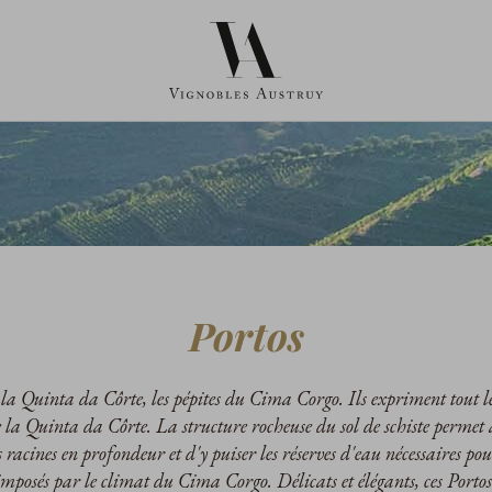
Portos
 la Quinta da Côrte, les pépites du Cima Corgo. Ils expriment tout l
e la Quinta da Côrte. La structure rocheuse du sol de schiste permet 
s racines en profondeur et d'y puiser les réserves d'eau nécessaires pou
 imposés par le climat du Cima Corgo. Délicats et élégants, ces Portos