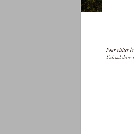
Pour visiter l
l'alcool dans 
Quint
Tawny 30
D.
430,0