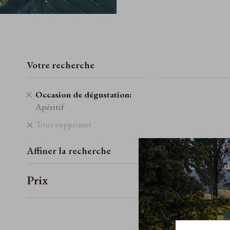
Votre recherche
Retirer
Occasion de dégustation
cet
Apéritif
élément
Tout supprimer
Affiner la recherche
Prix