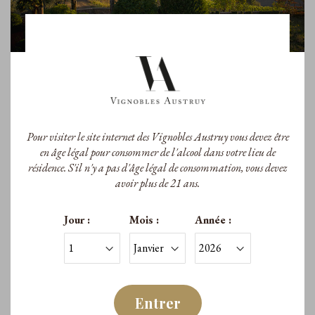
Pour visiter le site internet des Vignobles Austruy vous devez être
en âge légal pour consommer de l'alcool dans votre lieu de
résidence. S'il n'y a pas d'âge légal de consommation, vous devez
avoir plus de 21 ans.
Jour :
Mois :
Année :
Située dans le triangle d’or des quintas les plus réputées au monde, la Quinta
Da Côrte cultive sa singularité. Fondée sur le respect de son très beau terroir et
des gestes ancestraux revisités par les connaissances les plus actuelles, elle
Entrer
produit des vins d’une plénitude remarquable. Leur style authentique souligne