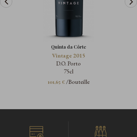
Quinta da Côrte
Vintage 2015
D.O. Porto
75cl
/Bouteille
101,65 €