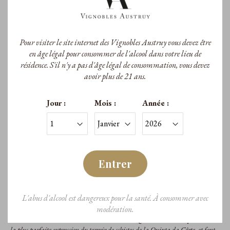
Pour visiter le site internet des Vignobles Austruy vous devez être
en âge légal pour consommer de l'alcool dans votre lieu de
résidence. S'il n'y a pas d'âge légal de consommation, vous devez
avoir plus de 21 ans.
Jour :
Mois :
Année :
Entrer
L'abus d'alcool est dangereux pour la santé. À consommer avec
Un Porto de la Quinta da Côrte s’élabore comme un grand cru : il demande
modération.
exigeance, caractère et savoir-faire. Vinifiés en lagares, selon la tradition
séculaire de la vallée du Douro, les Portos de la Quinta da Côrte représentent
la plus parfaite expression du terroir de schistes de la Quinta da Côrte, et font